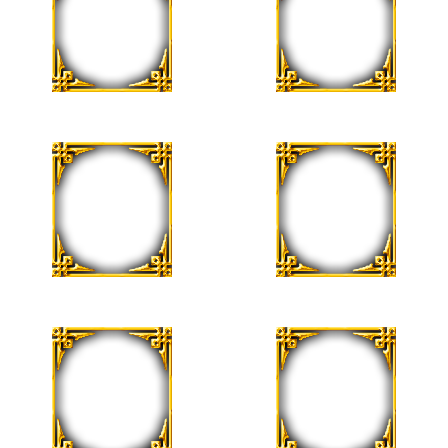
10 de Agosto
15 de Agosto
Berna Villalobos
Edelweiss
17 de Agosto
17 de Agosto
Janet Villamizar
Monica Flores