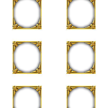
22 de Agosto
22 de Agosto
Adriana Rios
Carmen Marín
22 de Agosto
23 de Agosto
Sara Marín
Roberto Bename