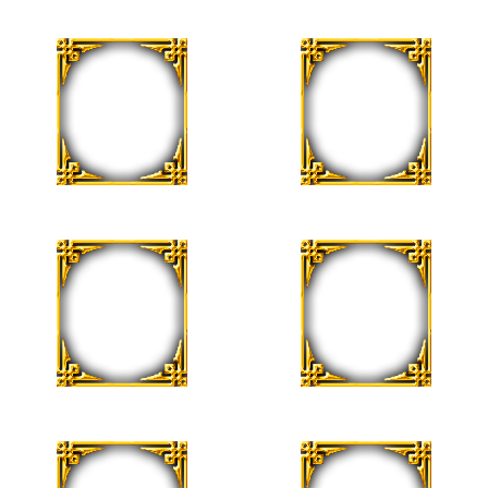
Diana Mendoza
Mariana Rosas
4 de Agosto
4 de Agosto
Blanca Irma Marchi
Salvador Ortega
7 de Agosto
10 de Agosto
Oscar González
Teresa Merlo