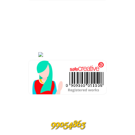
Música especialmente compuesta
para el Castillo Sekher
por Shyra Panzardo ©
Música especialmente composta
para o Castelo Sekher
por Shyra Panzardo ©
99054863