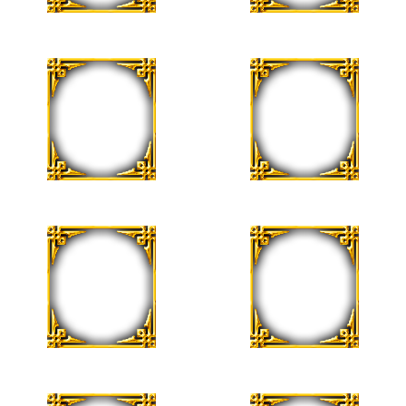
18 de Agosto
19 de Agosto
Josefina Vivancos
Ruben Aceves
20 de Agosto
21 de Agosto
Nanci Puertas
Margarita Angel
21 de Agosto
21 de Agosto
Marie Camille
Hiram Miranda