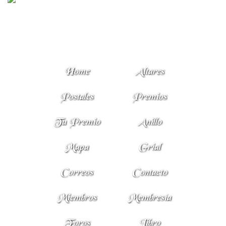
Home
Altares
Postales
Premios
Tu Premio
Anillo
Mapa
Grial
Correos
Contacto
Miembros
Membresía
Foros
Libro