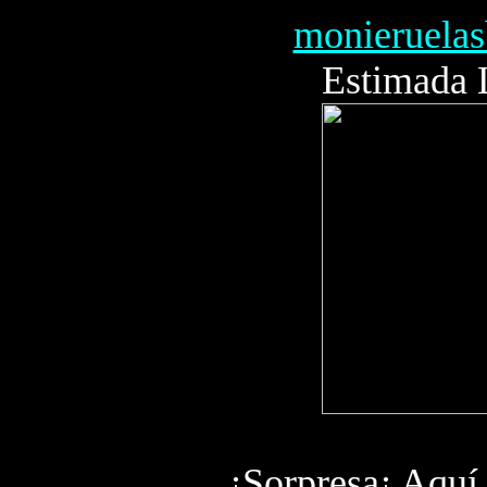
monieruela
Estimada 
¡Sorpresa¡ Aquí