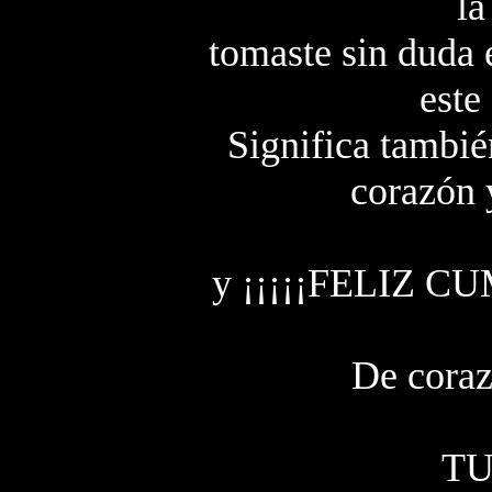
la
tomaste sin duda 
este
Significa también
corazón y
y ¡¡¡¡¡FELIZ 
De coraz
TU